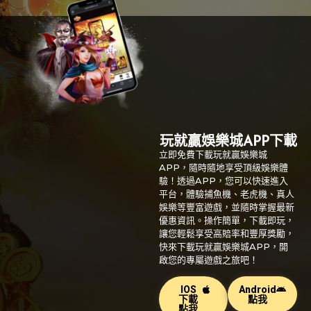
玩就贏娛樂城APP下載
立即免費下載
玩就贏娛樂城
APP，隨時隨地享受頂級娛樂體
驗！透過APP，您可以快速進入
平台，體驗捕魚機、老虎機、真人
娛樂等豐富遊戲，並隨時掌握最新
優惠資訊。操作簡單，下載即玩，
讓您輕鬆享受高賠率和豐厚獎勵，
快來下載玩就贏娛樂城APP，開
啟您的專屬遊戲之旅吧！
IOS
Android
下載
點我
點我