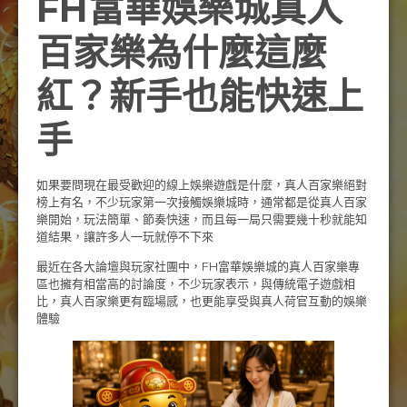
FH富華娛樂城真人
百家樂為什麼這麼
紅？新手也能快速上
手
如果要問現在最受歡迎的線上娛樂遊戲是什麼，真人百家樂絕對
榜上有名，不少玩家第一次接觸娛樂城時，通常都是從真人百家
樂開始，玩法簡單、節奏快速，而且每一局只需要幾十秒就能知
道結果，讓許多人一玩就停不下來
最近在各大論壇與玩家社團中，FH富華娛樂城的真人百家樂專
區也擁有相當高的討論度，不少玩家表示，與傳統電子遊戲相
比，真人百家樂更有臨場感，也更能享受與真人荷官互動的娛樂
體驗