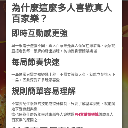
為什麼這麼多人喜歡真人
百家樂？
即時互動感更強
與一般電子遊戲不同，真人百家樂是真人荷官在線發牌，玩家能
直接看到每一張牌的發出過程，彷彿置身實體娛樂場
每局節奏快速
一局通常只需要短短幾十秒，不需要等待太久，就能立刻進入下
一局，因此深受許多玩家喜愛
規則簡單容易理解
不需要記住複雜的技能或特殊機制，只要了解基本規則，就能開
始享受遊戲樂趣
這也是為什麼近年來越來越多人會透過
FH富華娛樂城
體驗真人
百家樂的原因之一