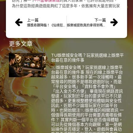
為什麼這款經典遊戲能夠紅了這麼多年，依舊擁有大量忠實玩家
上一篇
下一篇
爆獎奇蹟降臨！《仙境狂想曲》轉出神秘寶藏，快來試試手氣！
娛樂城提款真的拿得到嗎？新手必看的安全指南
更多文章
TU娛樂城安全嗎？玩家挑選線上娛樂平
台最在意的幾件事
TU娛樂城安全嗎？玩家挑選線上娛樂平
台最在意的幾件事 現在的線上娛樂平台
越來越多，很多新手第一次接觸時，最
常搜尋的問題不是哪款遊戲好玩，而是
「平台安全嗎」「資料會不會外洩」
「出入金方不方便」 畢竟現在網路資訊
發達，玩家對於平台的要求早已不只是
遊戲多，更重視整體使用體驗與安全性
因此，近期不少論壇玩家在討論平台
時，也開始關注TU娛樂城的相關資訊 一
個值得長期使用的平台需要具備哪些條
件？ 其實判斷一個平台是否值得體驗，
可以先從幾個基本方向觀察，第一是網
站操作是否穩定，登入、遊戲與會員功