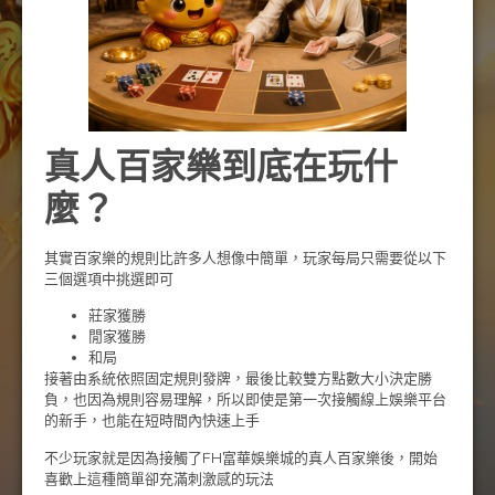
真人百家樂到底在玩什
麼？
其實百家樂的規則比許多人想像中簡單，玩家每局只需要從以下
三個選項中挑選即可
莊家獲勝
閒家獲勝
和局
接著由系統依照固定規則發牌，最後比較雙方點數大小決定勝
負，也因為規則容易理解，所以即使是第一次接觸線上娛樂平台
的新手，也能在短時間內快速上手
不少玩家就是因為接觸了FH富華娛樂城的真人百家樂後，開始
喜歡上這種簡單卻充滿刺激感的玩法