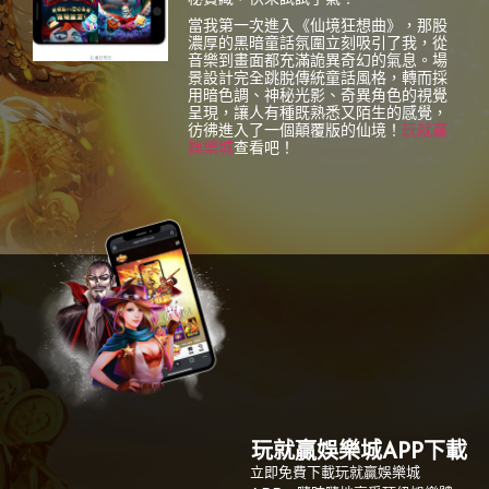
當我第一次進入《仙境狂想曲》，那股
濃厚的黑暗童話氛圍立刻吸引了我，從
音樂到畫面都充滿詭異奇幻的氣息。場
景設計完全跳脫傳統童話風格，轉而採
用暗色調、神秘光影、奇異角色的視覺
呈現，讓人有種既熟悉又陌生的感覺，
彷彿進入了一個顛覆版的仙境！
玩就贏
娛樂城
查看吧！
玩就贏娛樂城APP下載
立即免費下載
玩就贏娛樂城