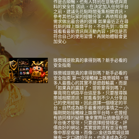
作是否順暢，也有人特別在意帳號與資
料的安全性 因此，在決定加入任何平台
之前，建議先花點時間蒐集相關資訊，
參考其他玩家的經驗分享，再依照自身
需求做出最合適的選擇 如果最近正在尋
找新的線上娛樂平台，不妨先到TU娛樂
城看看最新資訊與活動內容，評估是否
符合自己的使用習慣，再開始體驗會更
加安心
娛樂城提款真的拿得到嗎？新手必看的
安全指南
娛樂城提款真的拿得到嗎？新手必看的
安全指南 第一次接觸線上娛樂城時，很
多人最擔心的其實不是遊戲輸贏，而是
「如果真的贏錢了，提款拿得到嗎？」
畢竟現在網路平台這麼多，只要搜尋娛
樂城相關資訊，就能看到不少人分享自
己的使用經驗，因此選擇一個穩定的平
台，自然成為新手最重視的事情之一 小
編剛開始接觸線上娛樂平台時，也曾經
有過同樣的疑問 後來實際玩過幾個不同
平台後才發現，只要選擇經營穩定、評
價良好的網站，其實提款流程並沒有想
像中那麼複雜，而像GX金送娛樂城這類
擁有一定口碑的平台，也逐漸成為不少