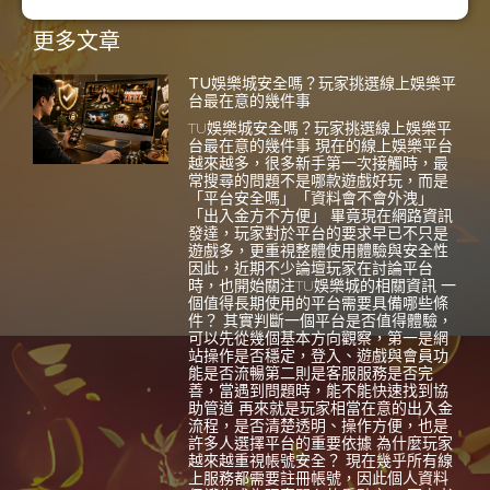
更多文章
TU娛樂城安全嗎？玩家挑選線上娛樂平
台最在意的幾件事
TU娛樂城安全嗎？玩家挑選線上娛樂平
台最在意的幾件事 現在的線上娛樂平台
越來越多，很多新手第一次接觸時，最
常搜尋的問題不是哪款遊戲好玩，而是
「平台安全嗎」「資料會不會外洩」
「出入金方不方便」 畢竟現在網路資訊
發達，玩家對於平台的要求早已不只是
遊戲多，更重視整體使用體驗與安全性
因此，近期不少論壇玩家在討論平台
時，也開始關注TU娛樂城的相關資訊 一
個值得長期使用的平台需要具備哪些條
件？ 其實判斷一個平台是否值得體驗，
可以先從幾個基本方向觀察，第一是網
站操作是否穩定，登入、遊戲與會員功
能是否流暢第二則是客服服務是否完
善，當遇到問題時，能不能快速找到協
助管道 再來就是玩家相當在意的出入金
流程，是否清楚透明、操作方便，也是
許多人選擇平台的重要依據 為什麼玩家
越來越重視帳號安全？ 現在幾乎所有線
上服務都需要註冊帳號，因此個人資料