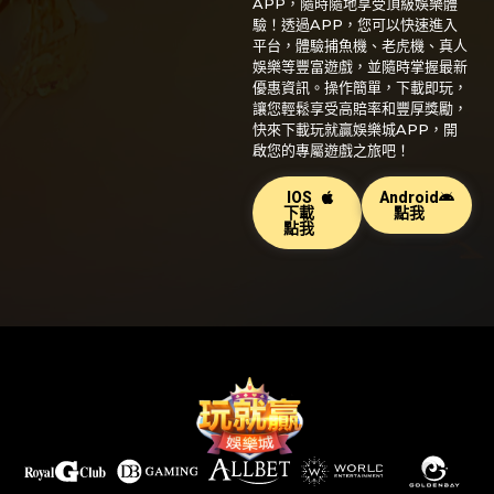
APP，隨時隨地享受頂級娛樂體
驗！透過APP，您可以快速進入
平台，體驗捕魚機、老虎機、真人
娛樂等豐富遊戲，並隨時掌握最新
優惠資訊。操作簡單，下載即玩，
讓您輕鬆享受高賠率和豐厚獎勵，
快來下載玩就贏娛樂城APP，開
啟您的專屬遊戲之旅吧！
IOS
Android
下載
點我
點我