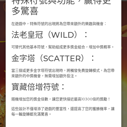
特殊符號與功能，贏得更
多驚喜
在遊戲中，特殊符號的出現將為您帶來額外的樂趣與機會：
法老皇冠（WILD）：
可替代其他基本符號，幫助組成更多獎金組合，增加中獎概率。
金字塔（SCATTER）：
當三個或更多金字塔符號出現時，將觸發免費旋轉模式，為您帶
來額外的中獎機會，無需增加額外投注。
寶藏倍增符號：
隨機增加您的獎金倍數，讓您更快接近最高10300倍的獎勵！
這些設計不僅增添了遊戲的豐富性，還提高了您的獲勝機率，讓
每一輪旋轉都充滿驚喜。