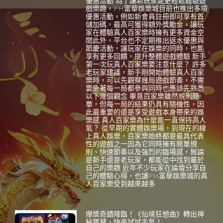
優惠活動 為了讓新玩家能更輕鬆體驗遊
戲樂趣，FH富華娛樂城目前也推出多項
優惠活動，例如新會員註冊即可享有首
儲加碼，最高可獲得額外獎勵金，讓玩
家在體驗真人百家樂時擁有更多資金空
間此外，平台也不定期推出返水優惠與
節慶活動，讓玩家在娛樂的同時，也能
享有更多回饋，提升整體遊戲體驗 新手
第一次玩真人百家樂要注意什麼？ 許多
老玩家建議，新手剛開始體驗真人百家
樂時，可以先觀察幾局遊戲節奏，不需
要急著每一局都參與同時也應該先熟悉
以下幾個觀念 畢竟百家樂雖然規則簡
單，但每一局的結果仍具有隨機性，因
此最重要的還是享受遊戲本身帶來的娛
樂感 真人百家樂為什麼能一直保持高人
氣？ 從早期的實體娛樂場，到現在的線
上真人娛樂，百家樂始終都是最具代表
性的遊戲之一因為它同時擁有簡單規
則、快速節奏以及強烈的臨場感，無論
是新手還是老玩家，都能從中找到屬於
自己的樂趣 近年不少玩家在論壇分享自
己的體驗心得，也讓FH富華娛樂城的真
人百家樂受到越來越多
爆獎奇蹟降臨！《仙境狂想曲》轉出神
秘寶藏，快來試試手氣！