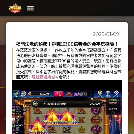
2025-01-09
揭開法老的秘密！挑戰10300倍獎金的金字塔探險！
在茫茫沙漠的深處，一座屹立千年的金字塔靜靜矗立，守護著
法老的秘密與寶藏。傳說中，只有勇敢的冒險者才能解開金字
塔中的謎題，贏取高達10300倍的驚人獎金！現在，您有機會
成為傳奇的一部分，踏上這場充滿挑戰與驚喜的旅程。準備好
接受挑戰，探索金字塔深處的奧秘，將屬於您的榮耀與財富帶
回家吧！
玩就贏娛樂城
查看吧！