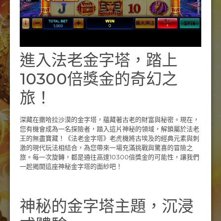
進入法老金字塔，踏上
10300倍獎金的奇幻之
旅！
深藏在撒哈拉沙漠的金字塔，蘊藏著古老的財富與秘密。現在，
您有機會成為一名探險者，踏入這片神秘的領域，解鎖屬於法老
王的無盡寶藏！《法老金字塔》老虎機將古埃及的經典元素與刺
激的現代玩法相結合，為您帶來一場充滿挑戰與驚喜的冒險之
旅。每一次旋轉，都是通往高達10300倍獎金的可能性，讓我們
一起揭開這座神秘金字塔的面紗吧！
神秘的金字塔主題，沉浸